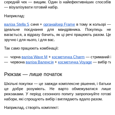
середній чек — вищим. Один із найефективніших способів
— візуалізувати готовий набір.
Наприклад:
валіза Stella S
синя +
органайзер Frame
в тому ж кольорі —
ідеальне поєднання для мандрівника. Покупець не
вагається, а відразу бачить, як ці речі працюють разом. Це
зручно і для нього, і для вас.
Так само працюють комбінації:
чорна 
валіза Wave M
 + 
косметичка Charm
 — стриманий і п
червона 
валіза Валенсія
 + 
косметичка Voyage
 — вибір тих
Рюкзак — лише початок
Шкільні покупки — це завжди комплексне рішення, і батьки
це добре розуміють. Не варто обмежуватися лише
рюкзаками. У період сезонного попиту запропонуйте готові
набори, які спрощують вибір і виглядають вдало разом.
Наприклад, створіть комплект: