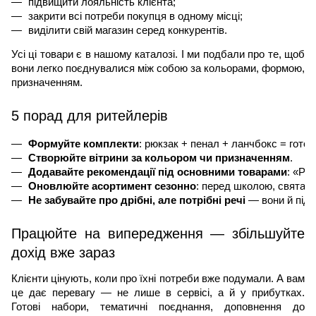
підвищити лояльність клієнта; 
закрити всі потреби покупця в одному місці; 
виділити свій магазин серед конкурентів. 
Усі ці товари є в нашому каталозі. І ми подбали про те, щоб
вони легко поєднувалися між собою за кольорами, формою,
призначенням.
5 порад для ритейлерів
Формуйте комплекти
: рюкзак + пенал + ланчбокс = готов
Створюйте вітрини за кольором чи призначенням
.
Додавайте рекомендації під основними товарами
: «Раз
Оновлюйте асортимент сезонно
: перед школою, святами
Не забувайте про дрібні, але потрібні речі
 — вони й підн
Працюйте на випередження — збільшуйте
дохід вже зараз
Клієнти цінують, коли про їхні потреби вже подумали. А вам
це дає перевагу — не лише в сервісі, а й у прибутках.
Готові набори, тематичні поєднання, доповнення до