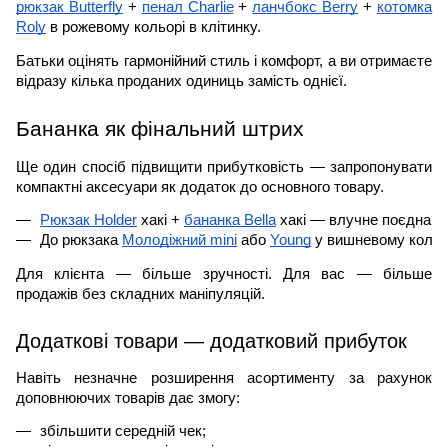
рюкзак Butterfly
+
пенал Charlie
+
ланчбокс Berry
+
котомка
Roly
в рожевому кольорі в клітинку.
Батьки оцінять гармонійний стиль і комфорт, а ви отримаєте
відразу кілька проданих одиниць замість однієї.
Бананка як фінальний штрих
Ще один спосіб підвищити прибутковість — запропонувати
компактні аксесуари як додаток до основного товару.
Рюкзак Holder
 хакі + 
бананка Bella
 хакі — влучне поєднанн
До рюкзака 
Молодіжний mini
 або 
Young
 у вишневому кольо
Для клієнта — більше зручності. Для вас — більше
продажів без складних маніпуляцій.
Додаткові товари — додатковий прибуток
Навіть незначне розширення асортименту за рахунок
доповнюючих товарів дає змогу:
збільшити середній чек; 