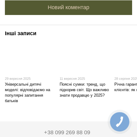
Новий коментар
Інші записи
29 вересня 2025
11 вересня 2025
28 серпня 202
Універсальні дитячі
Поясні сумки: тренд, що
Річна гаран
моделі: відповідаємо на
підкорив світ. Що важливо
клієнтів: я
популярні запитання
знати продавцю у 2025?
батьків
+38 099 269 88 09