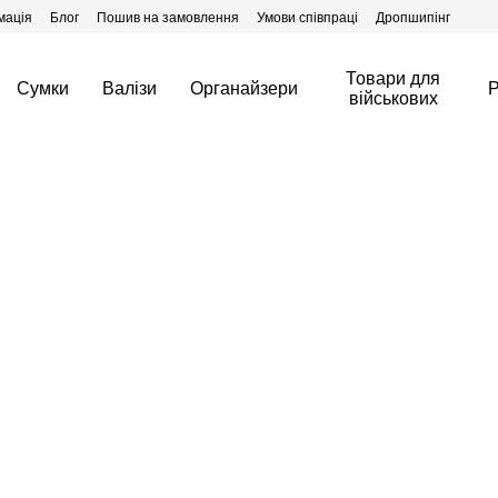
мація
Блог
Пошив на замовлення
Умови співпраці
Дропшипінг
Товари для
Сумки
Валізи
Органайзери
Р
військових