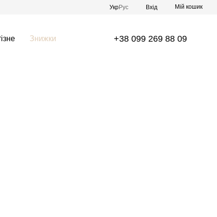
Мій кошик
Укр
Рус
Вхід
+38 099 269 88 09
ізне
Знижки