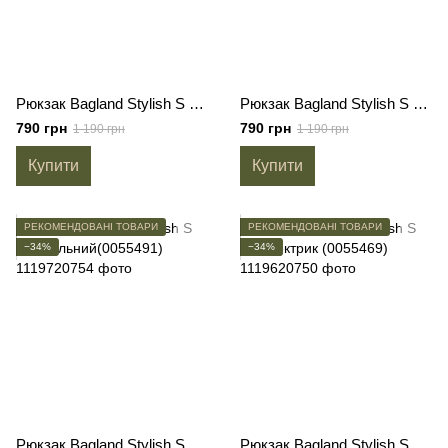
Рюкзак Bagland Stylish S 8л хакі (0055469)
Рюкзак Bagland Stylish S 8л сірий сублімація 1434 (00554694)
790 грн
790 грн
1 190 грн
1 190 грн
Купити
Купити
РЕКОМЕНДОВАНІ ТОВАРИ
РЕКОМЕНДОВАНІ ТОВАРИ
−34%
−34%
Рюкзак Bagland Stylish S 8л вугільний(0055491)
Рюкзак Bagland Stylish S 8л електрик (0055469)