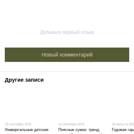
Добавьте первый отзыв
Новый комментарий
Другие записи
29 сентября 2025
11 сентября 2025
28 августа 20
Универсальные детские
Поясные сумки: тренд,
Годовая гар