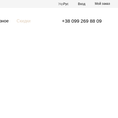
Мой заказ
Укр
Рус
Вход
+38 099 269 88 09
зное
Скидки