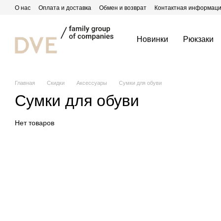
Перейти к основному контенту
О нас
Оплата и доставка
Обмен и возврат
Контактная информац
Новинки
Рюкзаки
Главная
Скидки
Аксессуары
Сумки для обуви
Сумки для обуви
Нет товаров