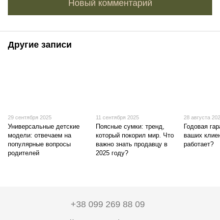
Новый комментарий
Другие записи
29 сентября 2025
11 сентября 2025
28 августа 20
Универсальные детские
Поясные сумки: тренд,
Годовая гар
модели: отвечаем на
который покорил мир. Что
ваших клиен
популярные вопросы
важно знать продавцу в
работает?
родителей
2025 году?
+38 099 269 88 09