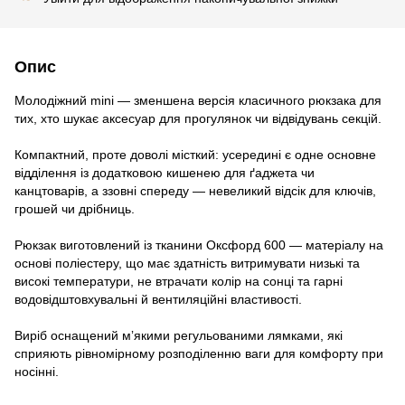
Опис
Молодіжний mini — зменшена версія класичного рюкзака для
тих, хто шукає аксесуар для прогулянок чи відвідувань секцій.
Компактний, проте доволі місткий: усередині є одне основне
відділення із додатковою кишенею для ґаджета чи
канцтоварів, а ззовні спереду — невеликий відсік для ключів,
грошей чи дрібниць.
Рюкзак виготовлений із тканини Оксфорд 600 — матеріалу на
основі поліестеру, що має здатність витримувати низькі та
високі температури, не втрачати колір на сонці та гарні
водовідштовхувальні й вентиляційні властивості.
Виріб оснащений мʼякими регульованими лямками, які
сприяють рівномірному розподіленню ваги для комфорту при
носінні.