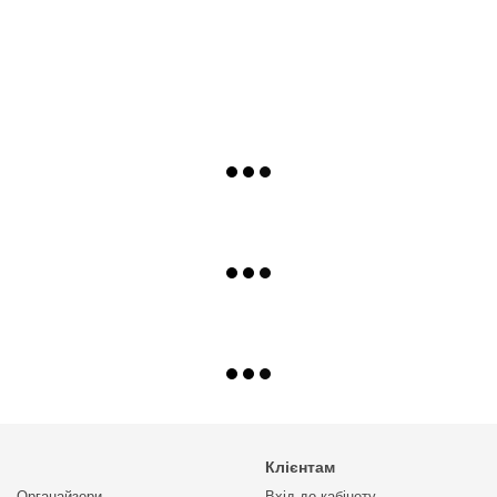
Клієнтам
Органайзери
Вхід до кабінету