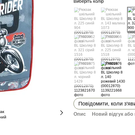
Виберіть колір
Повідомити, коли з'яв
Опис
Новий відгук або