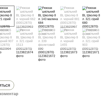
иться
 коментар