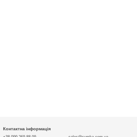
Контактна інформація
+38 099 269 88 09
sales@sumka.com.ua