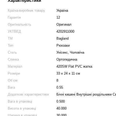
Характеристики
Країна-виробник товару
Україна
Гарантія
12
Оригінальність
Оригинал
УКТВЕД
4202911000
ТМ
Bagland
Тип
Рюкзаки
Стать
Унісекс, Чоловіча
Спинка
Ортопедична
Матеріал
420SW Flat PVC жатка
Розміри
33 x 24 x 11 см
Об`єм
8
Вага
0.55
Додаткові характеристики
Бічні кишені Внутрішні роздільники С
Вага в упаковці
0.500
Висота в упаковці
40.000
Ширина в упаковці
30.000