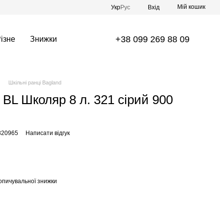
Мій кошик
Укр
Рус
Вхід
+38 099 269 88 09
ізне
Знижки
Шкільні ранці Bagland
BL Школяр 8 л. 321 сірий 900
820965
Написати відгук
опичувальної знижки