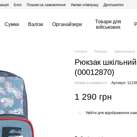
мація
Блог
Пошив на замовлення
Умови співпраці
Дропшипінг
Товари для
Сумки
Валізи
Органайзери
Р
військових
Головна
Рюкзаки
Шкільні ранці
Рюкзак шкільний 
(00012870)
Немає в наявності
Артикул: 1123
1 290 грн
Увійти
для відображення нак
%