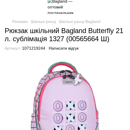
Рюкзаки
Шкільні ранці
Шкільні ранці Bagland
Рюкзак шкільний Bagland Butterfly 21
л. сублімація 1327 (00565664 Ш)
Артикул:
1071219244
Написати відгук