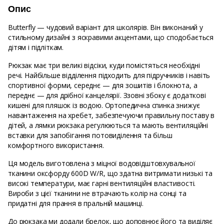
Опис
Butterfly — чудовий варіант для школярів. Він виконаний у
стильному дизайні з яскравими акцентами, що сподобається
дітям і підліткам.
Рюкзак має три великі відсіки, куди помістяться необхідні
речі. Найбільше відділення підходить для підручників і навіть
спортивної форми, середнє — для зошитів і блокнота, а
переднє — для дрібної канцелярії. Ззовні збоку є додаткові
кишені для пляшок із водою. Ортопедична спинка знижує
навантаження на хребет, забезпечуючи правильну поставу в
дітей, а лямки рюкзака регулюються та мають вентиляційні
вставки для запобігання потовиділення та більш
комфортного використання.
Ця модель виготовлена з міцної водовідштовхувальної
тканини оксфорду 600D W/R, що здатна витримати низькі та
високі температури, має гарні вентиляційні властивості.
Вироби з цієї тканини не втрачають колір на сонці та
придатні для прання в пральній машинці.
До рюкзака ми додали брелок, що доповнює його та виділяє