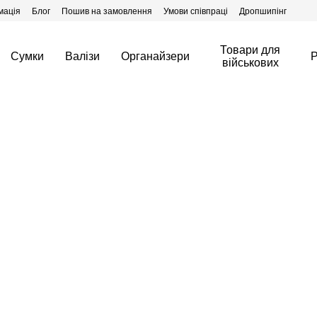
мація
Блог
Пошив на замовлення
Умови співпраці
Дропшипінг
Товари для
Сумки
Валізи
Органайзери
Р
військових