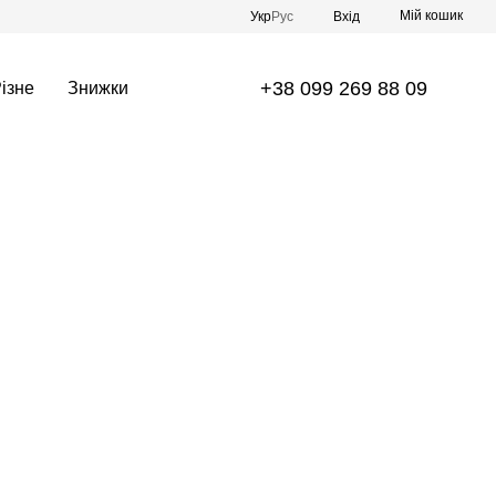
Мій кошик
Укр
Рус
Вхід
+38 099 269 88 09
ізне
Знижки