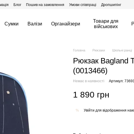
мація
Блог
Пошив на замовлення
Умови співпраці
Дропшипінг
Товари для
Сумки
Валізи
Органайзери
Р
військових
Головна
Рюкзаки
Шкільні ранці
Рюкзак Bagland T
(0013466)
Немає в наявності
Артикул: 7369
1 890 грн
Увійти
для відображення нак
%