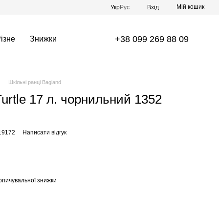
Мій кошик
Укр
Рус
Вхід
+38 099 269 88 09
ізне
Знижки
Шкільні ранці Bagland
urtle 17 л. чорнильний 1352
19172
Написати відгук
опичувальної знижки