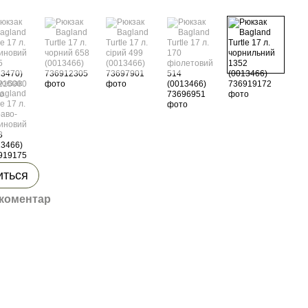
иться
 коментар