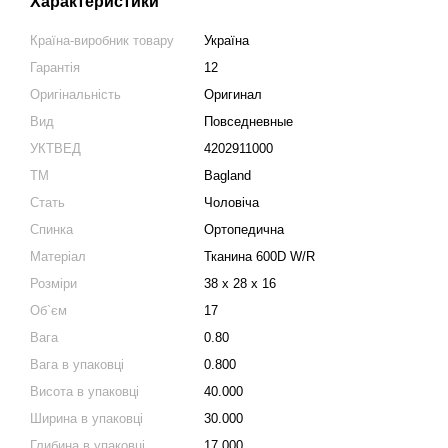
Характеристики
Країна-виробник товару
Україна
Гарантія
12
Оригінальність
Оригинал
Вид
Повседневные
УКТВЕД
4202911000
ТМ
Bagland
Стать
Чоловіча
Спинка
Ортопедична
Матеріал
Тканина 600D W/R
Розміри
38 x 28 x 16
Об`єм
17
Вага
0.80
Вага в упаковці
0.800
Висота в упаковці
40.000
Ширина в упаковці
30.000
Глибина в упаковці
17.000