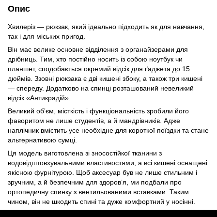
Опис
Хвилеріз — рюкзак, який ідеально підходить як для навчання,
так і для міських пригод.
Він має велике основне відділення з органайзерами для
дрібниць. Тим, хто постійно носить із собою ноутбук чи
планшет, сподобається окремий відсік для ґаджета до 15
дюймів. Ззовні рюкзака є дві кишені збоку, а також три кишені
— спереду. Додатково на спинці розташований невеликий
відсік «Антикрадій».
Великий обʼєм, місткість і функціональність зробили його
фаворитом не лише студентів, а й мандрівників. Адже
наплічник вмістить усе необхідне для короткої поїздки та стане
альтернативою сумці.
Ця модель виготовлена зі зносостійкої тканини з
водовідштовхувальними властивостями, а всі кишені оснащені
якісною фурнітурою. Щоб аксесуар був не лише стильним і
зручним, а й безпечним для здоровʼя, ми подбали про
ортопедичну спинку з вентильованими вставками. Таким
чином, він не шкодить спині та дуже комфортний у носінні.