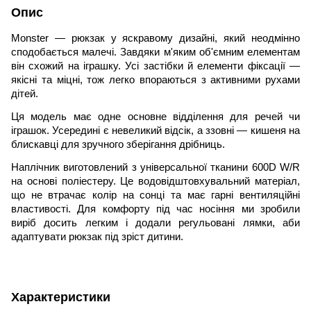
Опис
Monster — рюкзак у яскравому дизайні, який неодмінно
сподобається малечі. Завдяки м'яким об'ємним елементам
він схожий на іграшку. Усі застібки й елементи фіксації —
якісні та міцні, тож легко впораються з активними рухами
дітей.
Ця модель має одне основне відділення для речей чи
іграшок. Усередині є невеликий відсік, а ззовні — кишеня на
блискавці для зручного зберігання дрібниць.
Наплічник виготовлений з універсальної тканини 600D W/R
на основі поліестеру. Це водовідштовхувальний матеріал,
що не втрачає колір на сонці та має гарні вентиляційні
властивості. Для комфорту під час носіння ми зробили
виріб досить легким і додали регульовані лямки, аби
адаптувати рюкзак під зріст дитини.
Характеристики