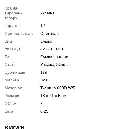
Країна-
виробник
Україна
товару
Гарантія
12
Оригінальність
Оригинал
Вид
Сумки
УКТВЕД
4202911000
Тип
Сумки на пояс
Стать
Унісекс, Жіноча
Сублімація
179
Маркер
Нов
Матеріал
Тканина 600D W/R
Розміри
13 x 21 x 5 см
Об`єм
2
Вага
0.25
Відгуки