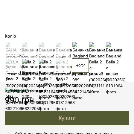
Колір
+22
В наявності
990 грн
Купити
Увійти
для відображення накопичувальної знижки
%