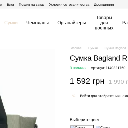
ия
Блог
Пошив на заказ
Условия сотрудничества
Дропшипинг
Товары
Сумки
Чемоданы
Органайзеры
для
Ра
военных
Главная
Сумки
Сумки Bagland
Сумка Bagland Ra
В наличии
Артикул: 1140321760
1 592 грн
1 990 
Войти
для отображения нако
%
Выберите цвет