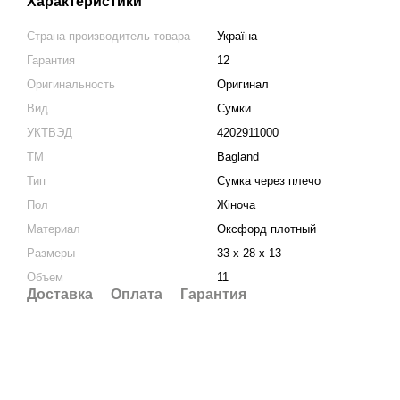
Характеристики
Страна производитель товара
Україна
Гарантия
12
Оригинальность
Оригинал
Вид
Сумки
УКТВЭД
4202911000
ТМ
Bagland
Тип
Сумка через плечо
Пол
Жіноча
Материал
Оксфорд плотный
Размеры
33 х 28 х 13
Объем
11
Доставка
Оплата
Гарантия