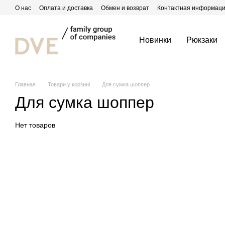
Перейти к основному контенту
О нас
Оплата и доставка
Обмен и возврат
Контактная информац
Новинки
Рюкзаки
Главная
Товари у корзині
Для сумка шоппер
Для сумка шоппер
Нет товаров