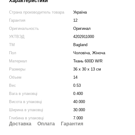
Характеристики
Страна производитель товара
Україна
Гарантия
12
Оригинальность
Оригинал
УКТВЭД
4202911000
ТМ
Bagland
Пол
Чоловіча, Жіноча
Материал
Ткань 600D W/R
Размеры
36 x 30 x 13 см
Объем
14
Вес
0.53
Вага в упаковці
0.400
Висота в упаковці
40.000
Ширина в упаковці
30.000
Глибина в упаковці
7.000
Доставка
Оплата
Гарантия