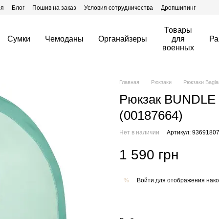
ия
Блог
Пошив на заказ
Условия сотрудничества
Дропшипинг
Товары
Сумки
Чемоданы
Органайзеры
для
Ра
военных
Главная
Рюкзаки
Рюкзаки Bagla
Рюкзак BUNDLE 
(00187664)
Нет в наличии
Артикул: 9369180
1 590 грн
Войти
для отображения нако
%