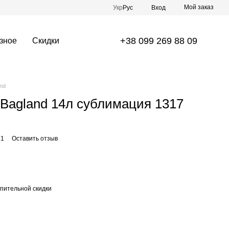
Мой заказ
Укр
Рус
Вход
+38 099 269 88 09
зное
Скидки
nd
Bagland 14л сублимация 1317
71
Оставить отзыв
пительной скидки